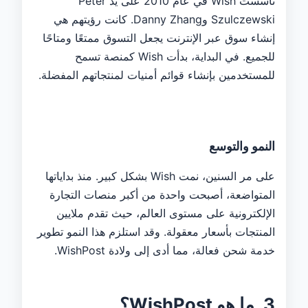
تأسست Wish في عام 2010 على يد Peter
Szulczewski وDanny Zhang. كانت رؤيتهم هي
إنشاء سوق عبر الإنترنت يجعل التسوق ممتعًا ومتاحًا
للجميع. في البداية، بدأت Wish كمنصة تسمح
للمستخدمين بإنشاء قوائم أمنيات لمنتجاتهم المفضلة.
النمو والتوسع
على مر السنين، نمت Wish بشكل كبير. منذ بداياتها
المتواضعة، أصبحت واحدة من أكبر منصات التجارة
الإلكترونية على مستوى العالم، حيث تقدم ملايين
المنتجات بأسعار معقولة. وقد استلزم هذا النمو تطوير
خدمة شحن فعالة، مما أدى إلى ولادة WishPost.
3. ما هو WishPost؟