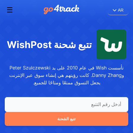
☰
AR
تتبع شحنة WishPost
تأسست Wish في عام 2010 على يد Peter Szulczewski
وDanny Zhang. كانت رؤيتهم هي إنشاء سوق عبر الإنترنت
يجعل التسوق ممتعًا ومتاحًا للجميع.
تتبع الشحنة