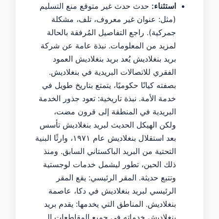
استثناء:
حدث حدث غير متوقع منع التسليم
(مثل: عنوان غير معروف، تلف، مشكلة
جمركية). راجع التفاصيل المُرفقة بالحالة
لمزيد من المعلومات. نبذة عامة عن شركة
بريد بنغلاديش يُعد بريد بنغلاديش العمود
الفقري للاتصالات البريدية في بنغلاديش.
بصفته كيانًا حكوميًا، يتمتع بتاريخ طويل في
خدمة الأمة. نبذة تاريخية: تعود جذور الخدمة
البريدية في المنطقة إلى قرون مضت،
ولكن الهيكل الحديث لبريد بنغلاديش تأسس
بعد استقلال بنغلاديش عام ١٩٧١، وارثًا البنية
التحتية من البريد الباكستاني السابق. ومنذ
ذلك الحين، تطور ليشمل خدمات لوجستية
وتتبع حديثة. المقر الرئيسي: يقع المقر
الرئيسي لبريد بنغلاديش في دكا، عاصمة
بنغلاديش. المناطق التي يخدمها: يقدم بريد
بنغلاديش خدماته في جميع المقاطعات الـ