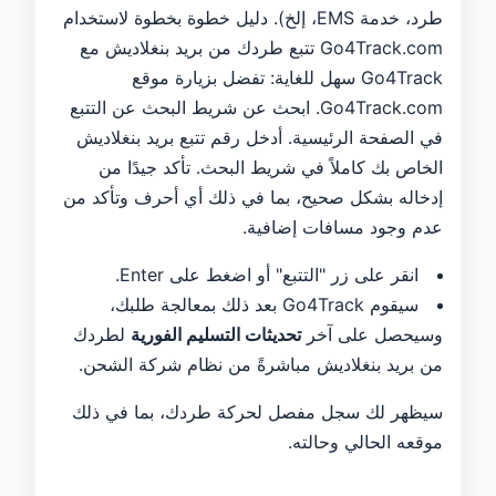
طرد، خدمة EMS، إلخ). دليل خطوة بخطوة لاستخدام
Go4Track.com تتبع طردك من بريد بنغلاديش مع
Go4Track سهل للغاية: تفضل بزيارة موقع
Go4Track.com. ابحث عن شريط البحث عن التتبع
في الصفحة الرئيسية. أدخل رقم تتبع بريد بنغلاديش
الخاص بك كاملاً في شريط البحث. تأكد جيدًا من
إدخاله بشكل صحيح، بما في ذلك أي أحرف وتأكد من
عدم وجود مسافات إضافية.
انقر على زر "التتبع" أو اضغط على Enter.
سيقوم Go4Track بعد ذلك بمعالجة طلبك،
وسيحصل على آخر
تحديثات التسليم الفورية
لطردك
من بريد بنغلاديش مباشرةً من نظام شركة الشحن.
سيظهر لك سجل مفصل لحركة طردك، بما في ذلك
موقعه الحالي وحالته.