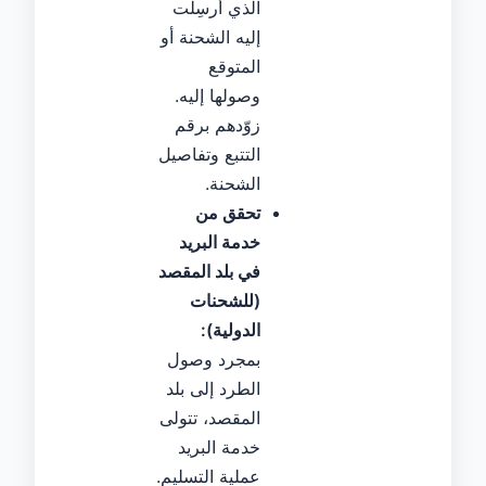
الذي أُرسِلَت
إليه الشحنة أو
المتوقع
وصولها إليه.
زوّدهم برقم
التتبع وتفاصيل
الشحنة.
تحقق من
خدمة البريد
في بلد المقصد
(للشحنات
الدولية):
بمجرد وصول
الطرد إلى بلد
المقصد، تتولى
خدمة البريد
عملية التسليم.