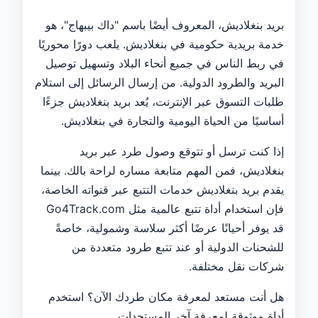
بريد بنغلاديش، المعروف أيضًا باسم "داك بيبهاج"، هو
خدمة بريدية حكومية في بنغلاديش. يلعب دورًا محوريًا
في ربط الناس في جميع أنحاء البلاد وتسهيل توصيل
البريد والطرود الدولية. من إرسال الرسائل إلى استلام
طلبات التسوق عبر الإنترنت، يُعد بريد بنغلاديش جزءًا
أساسيًا من الحياة اليومية والتجارة في بنغلاديش.
إذا كنت ترسل أو تتوقع وصول طرد عبر بريد
بنغلاديش، فمن المهم متابعة مساره لراحة بالك. بينما
يقدم بريد بنغلاديش خدمات التتبع عبر قنواته الخاصة،
فإن استخدام أداة تتبع عالمية مثل Go4Track.com
قد يوفر أحيانًا عرضًا أكثر سلاسة وشمولية، خاصةً
للشحنات الدولية أو عند تتبع طرود متعددة من
شركات نقل مختلفة.
هل أنت مستعد لمعرفة مكان طردك الآن؟ استخدم
أداة موثوقة لمعرفة آخر المستجدات.