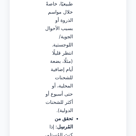
طبيعيًا، خاصةً
خلال مواسم
الذروة أو
بسبب الأحوال
الجوية/
اللوجستية.
انتظر قليلًا
(مثلًا، بضعة
أيام إضافية
للشحنات
المحلية، أو
حتى أسبوع أو
أكثر للشحنات
الدولية).
تحقق من
المُرسِل:
إذا
كنتَ المُستلِم،