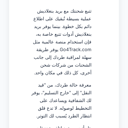
تتبع شحنتك مع بريد بنغلاديش
عملية بسيطة تُبقيك على اطلاع
دائم بكل خطوة. بينما يوفر بريد
بنغلاديش أدوات تتبع خاصة به،
فإن استخدام منصة عالمية مثل
Go4Track.com يوفر طريقة
سهلة لمراقبة طردك إلى جانب
الشحنات من شركات شحن
أخرى، كل ذلك في مكان واحد.
معرفة حالة طردك، من "قيد
النقل" إلى "خارج التسليم"، يوفر
لك الشفافية ويساعدك على
التخطيط لوصوله. لا تدع قلق
انتظار الطرد يُسبب لك التوتر.
هل أنت مستعد لتلقي تحديثات