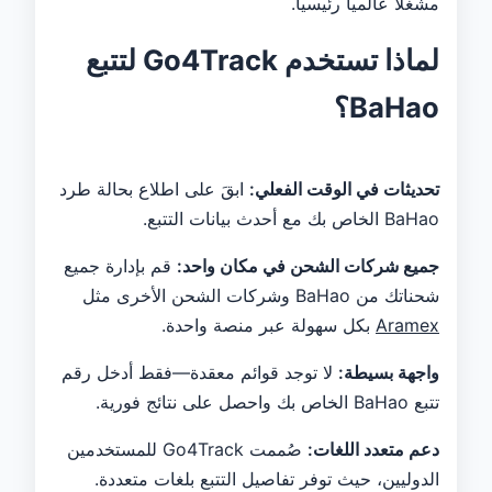
مشغلاً عالمياً رئيسياً.
لماذا تستخدم Go4Track لتتبع
BaHao؟
تحديثات في الوقت الفعلي:
ابقَ على اطلاع بحالة طرد
BaHao الخاص بك مع أحدث بيانات التتبع.
جميع شركات الشحن في مكان واحد:
قم بإدارة جميع
شحناتك من BaHao وشركات الشحن الأخرى مثل
Aramex
بكل سهولة عبر منصة واحدة.
واجهة بسيطة:
لا توجد قوائم معقدة—فقط أدخل رقم
تتبع BaHao الخاص بك واحصل على نتائج فورية.
دعم متعدد اللغات:
صُممت Go4Track للمستخدمين
الدوليين، حيث توفر تفاصيل التتبع بلغات متعددة.