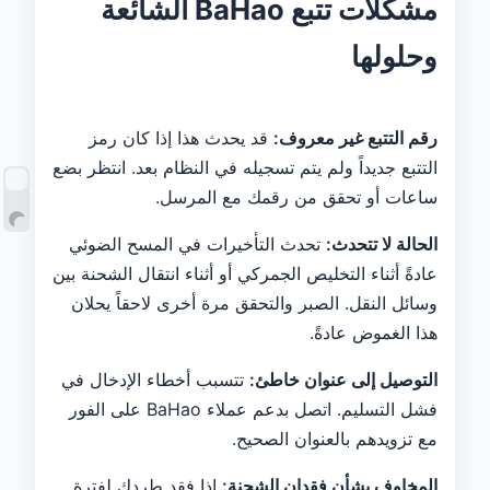
مشكلات تتبع BaHao الشائعة
وحلولها
رقم التتبع غير معروف:
قد يحدث هذا إذا كان رمز
التتبع جديداً ولم يتم تسجيله في النظام بعد. انتظر بضع
ساعات أو تحقق من رقمك مع المرسل.
الحالة لا تتحدث:
تحدث التأخيرات في المسح الضوئي
عادةً أثناء التخليص الجمركي أو أثناء انتقال الشحنة بين
وسائل النقل. الصبر والتحقق مرة أخرى لاحقاً يحلان
هذا الغموض عادةً.
التوصيل إلى عنوان خاطئ:
تتسبب أخطاء الإدخال في
فشل التسليم. اتصل بدعم عملاء BaHao على الفور
مع تزويدهم بالعنوان الصحيح.
المخاوف بشأن فقدان الشحنة:
إذا فقد طردك لفترة