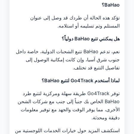
BaHao؟
تؤكد هذه الحالة أن طردك قد وصل إلى عنوان
المستلم وتم تسليمه أو استلامه.
هل يمكنني تتبع BaHao دولياً؟
نعم، تدعم BaHao تتبع الشحنات الدولية، خاصة داخل
جنوب شرق آسيا، وإن كانت إمكانية الوصول إلى
تفاصيل التتبع قد تختلف.
لماذا أستخدم Go4Track لتتبع BaHao؟
توفر Go4Track طريقة سهلة ومركزية لتتبع طرد
BaHao الخاص بك جنباً إلى جنب مع شركات الشحن
الأخرى، مما يوفر الوقت والجهد مع توفير معلومات
دقيقة ومحدثة.
استكشف المزيد حول خيارات الخدمات اللوجستية من